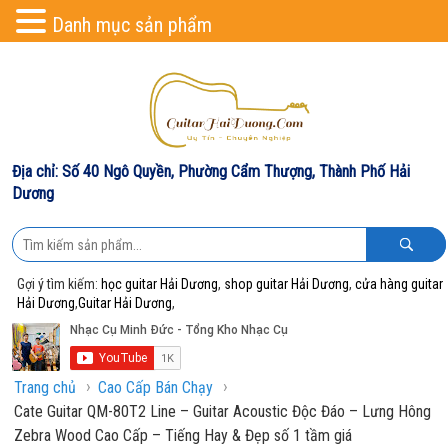
Danh mục sản phẩm
Địa chỉ: Số 40 Ngô Quyền, Phường Cẩm Thượng, Thành Phố Hải
Dương
Gợi ý tìm kiếm:
học guitar Hải Dương
,
shop guitar Hải Dương
,
cửa hàng guitar
Hải Dương
,
Guitar Hải Dương
,
›
›
Trang chủ
Cao Cấp Bán Chạy
Cate Guitar QM-80T2 Line – Guitar Acoustic Độc Đáo – Lưng Hông
Zebra Wood Cao Cấp – Tiếng Hay & Đẹp số 1 tầm giá