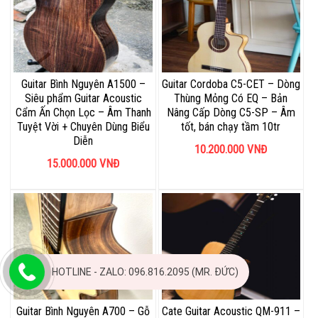
Guitar Bình Nguyên A1500 –
Guitar Cordoba C5-CET – Dòng
Siêu phẩm Guitar Acoustic
Thùng Mỏng Có EQ – Bản
Cẩm Ấn Chọn Lọc – Âm Thanh
Nâng Cấp Dòng C5-SP – Âm
Tuyệt Vời + Chuyên Dùng Biểu
tốt, bán chạy tầm 10tr
Diễn
10.200.000
VNĐ
15.000.000
VNĐ
HOTLINE - ZALO: 096.816.2095 (MR. ĐỨC)
Guitar Bình Nguyên A700 – Gỗ
Cate Guitar Acoustic QM-911 –