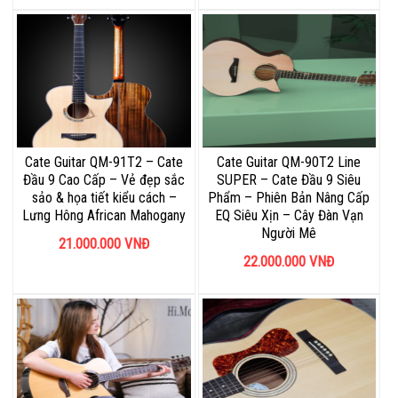
Cate Guitar QM-91T2 – Cate
Cate Guitar QM-90T2 Line
Đầu 9 Cao Cấp – Vẻ đẹp sắc
SUPER – Cate Đầu 9 Siêu
sảo & họa tiết kiểu cách –
Phẩm – Phiên Bản Nâng Cấp
Lưng Hông African Mahogany
EQ Siêu Xịn – Cây Đàn Vạn
Người Mê
21.000.000
VNĐ
22.000.000
VNĐ