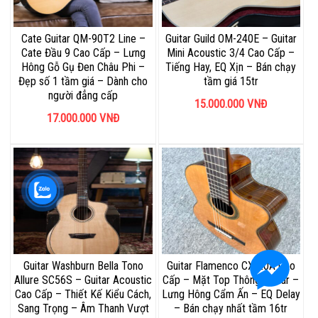
Cate Guitar QM-90T2 Line –
Guitar Guild OM-240E – Guitar
Cate Đầu 9 Cao Cấp – Lưng
Mini Acoustic 3/4 Cao Cấp –
Hông Gỗ Gụ Đen Châu Phi –
Tiếng Hay, EQ Xịn – Bán chạy
Đẹp số 1 tầm giá – Dành cho
tầm giá 15tr
người đẳng cấp
15.000.000
VNĐ
17.000.000
VNĐ
Guitar Washburn Bella Tono
Guitar Flamenco CX-20A Cao
Allure SC56S – Guitar Acoustic
Cấp – Mặt Top Thông Cedar –
Cao Cấp – Thiết Kế Kiểu Cách,
Lưng Hông Cẩm Ấn – EQ Delay
Sang Trọng – Âm Thanh Vượt
– Bán chạy nhất tầm 16tr