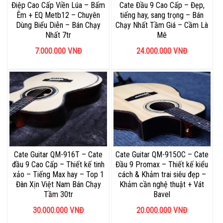
Điệp Cao Cấp Viền Lúa – Bấm
Cate Đầu 9 Cao Cấp – Đẹp,
Êm + EQ Metb12 – Chuyên
tiếng hay, sang trọng – Bán
Dùng Biểu Diễn – Bán Chạy
Chạy Nhất Tầm Giá – Cầm Là
Nhất 7tr
Mê
7.000.000
VNĐ
24.000.000
VNĐ
Cate Guitar QM-916T – Cate
Cate Guitar QM-915OC – Cate
đầu 9 Cao Cấp – Thiết kế tinh
Đầu 9 Promax – Thiết kế kiểu
xảo – Tiếng Max hay – Top 1
cách & Khảm trai siêu đẹp –
Đàn Xịn Việt Nam Bán Chạy
Khảm cần nghệ thuật + Vát
Tầm 30tr
Bavel
30.000.000
VNĐ
20.000.000
VNĐ