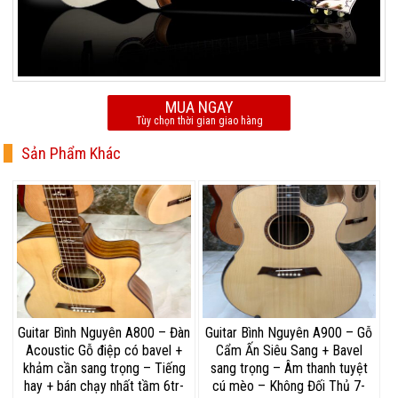
MUA NGAY
Tùy chọn thời gian giao hàng
Sản Phẩm Khác
Guitar Bình Nguyên A800 – Đàn
Guitar Bình Nguyên A900 – Gỗ
Acoustic Gỗ điệp có bavel +
Cẩm Ấn Siêu Sang + Bavel
khảm cần sang trọng – Tiếng
sang trọng – Âm thanh tuyệt
hay + bán chạy nhất tầm 6tr-
cú mèo – Không Đối Thủ 7-