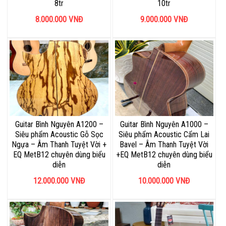
8tr
10tr
8.000.000
VNĐ
9.000.000
VNĐ
Guitar Bình Nguyên A1200 –
Guitar Bình Nguyên A1000 –
Siêu phẩm Acoustic Gỗ Sọc
Siêu phẩm Acoustic Cẩm Lai
Ngựa – Âm Thanh Tuyệt Vời +
Bavel – Âm Thanh Tuyệt Vời
EQ MetB12 chuyên dùng biểu
+EQ MetB12 chuyên dùng biểu
diễn
diễn
12.000.000
VNĐ
10.000.000
VNĐ