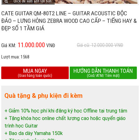
Click để xem ảnh lớn hơn
CATE GUITAR QM-80T2 LINE – GUITAR ACOUSTIC ĐỘC
ĐÁO – LƯNG HÔNG ZEBRA WOOD CAO CẤP – TIẾNG HAY &
ĐẸP SỐ 1 TẦM GIÁ
11.000.000
Giá cũ: 12.000.000
VNĐ
Giá KM:
VNĐ
Lượt mua:
1568
MUA NGAY
HƯỚNG DẪN THANH TOÁN
(Giao hàng toàn quốc)
(Cod/ ATM/ Tiền mặt)
Quà tặng & phụ kiện đi kèm
+ Giảm 10% học phí khi đăng ký học Offline tại trung tâm
+ Tặng khóa học online chất lượng cao hoặc quyển giáo
trình học Guitar
+ Bao da dày Yamaha 150k